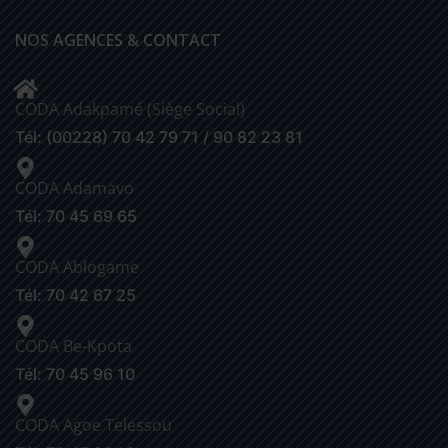
NOS AGENCES & CONTACT
CODA Adakpamé (Siège Social)
Tél: (00228) 70 42 79 71 / 90 82 23 81
CODA Adamavo
Tél: 70 45 69 65
CODA Ablogame
Tél: 70 42 67 25
CODA Be-Kpota
Tél: 70 45 96 10
CODA Agoe Telessou