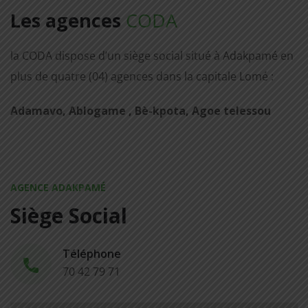
Les agences
CODA
la CODA dispose d’un siège social situé à Adakpamé en
plus de quatre (04) agences dans la capitale Lomé :
Adamavo, Ablogame , Bè-kpota, Agoe telessou
AGENCE ADAKPAMÉ
Siège Social
Téléphone
70 42 79 71