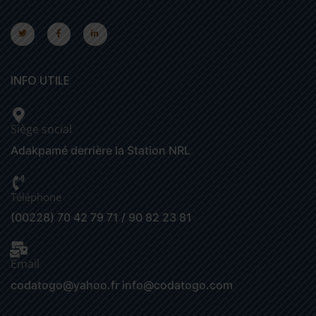
INFO UTILE
Siège social
Adakpamé derrière la Station NRL
Téléphone
(00228) 70 42 79 71 / 90 82 23 81
Email
codatogo@yahoo.fr info@codatogo.com