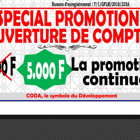
ts, de résilience et de développement.
re beau Togo !
!
E
MICROFINANCE
TOGO
Assemblée Générale
Ordinaire (AGO)
29 AVRIL 2025