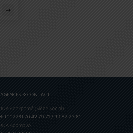
 AGENCES & CONTACT
ODA Adakpamé (Siège Social)
él: (00228) 70 42 79 71 / 90 82 23 81
ODA Adamavo