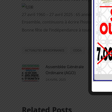
27 avril 1960 – 27 avril 2025 : 65 années d’effor
Ensemble, continuons à écrire l’histoire de not
Bonne fête de l’indépendance à toutes et à tous 
ACTUALITES MICROFINANCE
CODA
INDÉPENDANC
Assemblée Générale
Ordinaire (AGO)
24 AVRIL 2025
Related Posts