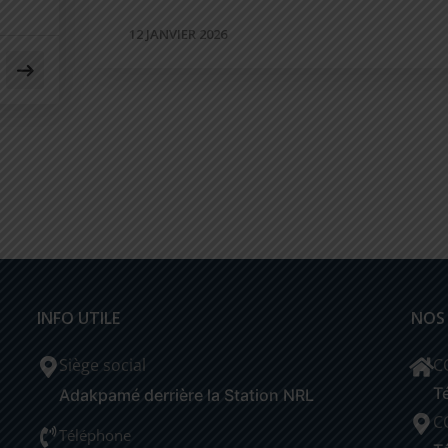
12 JANVIER 2026
INFO UTILE
NOS
Siège social
C
T
Adakpamé derrière la Station NRL
C
Téléphone