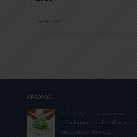
9 AVRIL 2026
A PROPOS
La CODA, Coopérative pour le
Développement des Affaires est
un Système Financier