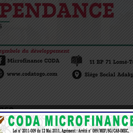
nce
ce avec fierté et gratitude !
ce de notre nation et en l’avenir que nous construisons e