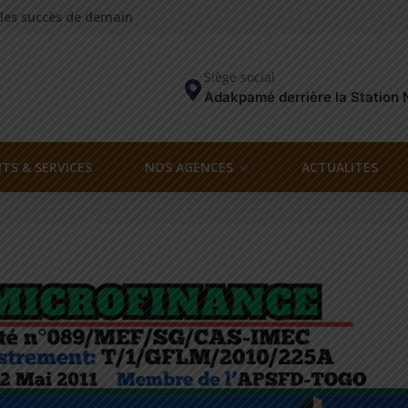
 les succès de demain
Siège social
Adakpamé derrière la Station 
TS & SERVICES
NOS AGENCES
ACTUALITES