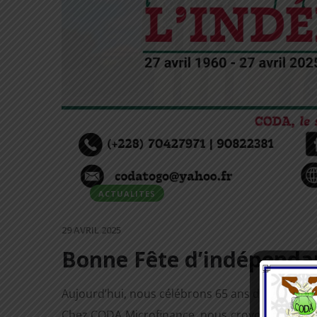
ACTUALITES
29 AVRIL 2025
Bonne Fête d’indépenda
Aujourd’hui, nous célébrons 65 ans d’indépendan
Chez CODA Microfinance, nous croyons en la for